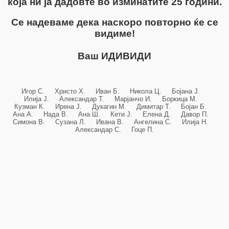
која ни ја дадовте во изминатите 25 години.
Се надеваме дека наскоро повторно ќе се
видиме!
Ваш ИДИВИДИ
Игор С. Христо Х. Иван Б. Никола Ц. Бојана Ј.
Илија Ј. Александар Т. Марјанчо И. Боркица М.
Кузман К. Ирена Ј. Дукагин М. Димитар Т. Бојан Б.
Ана А. Нада В. Ана Ш. Кети Ј. Елена Д. Давор П.
Симона В. Сузана Л. Ивана В. Ангелина С. Илија Н.
Александар С. Гоце П.