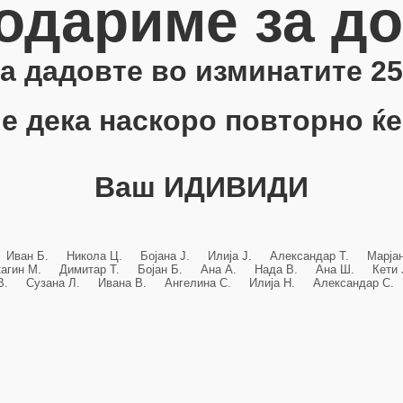
одариме за д
 ја дадовте во изминатите 25
е дека наскоро повторно ќе
Ваш ИДИВИДИ
 Иван Б. Никола Ц. Бојана Ј. Илија Ј. Александар Т. Марј
кагин М. Димитар Т. Бојан Б. Ана А. Нада В. Ана Ш. Кет
 В. Сузана Л. Ивана В. Ангелина С. Илија Н. Александар С. 