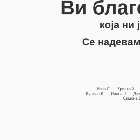
Ви благ
која ни
Се надевам
Игор С. Христо Х.
Кузман К. Ирена Ј. Ду
Симона