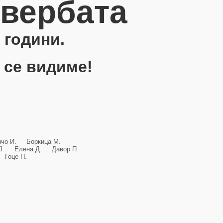
овербата
 години.
 се видиме!
анчо И. Боркица М.
и Ј. Елена Д. Давор П.
Гоце П.