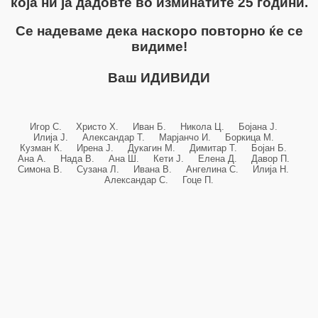
која ни ја дадовте во изминатите 25 години.
Се надеваме дека наскоро повторно ќе се
видиме!
Ваш ИДИВИДИ
Игор С. Христо Х. Иван Б. Никола Ц. Бојана Ј.
Илија Ј. Александар Т. Марјанчо И. Боркица М.
Кузман К. Ирена Ј. Дукагин М. Димитар Т. Бојан Б.
Ана А. Нада В. Ана Ш. Кети Ј. Елена Д. Давор П.
Симона В. Сузана Л. Ивана В. Ангелина С. Илија Н.
Александар С. Гоце П.