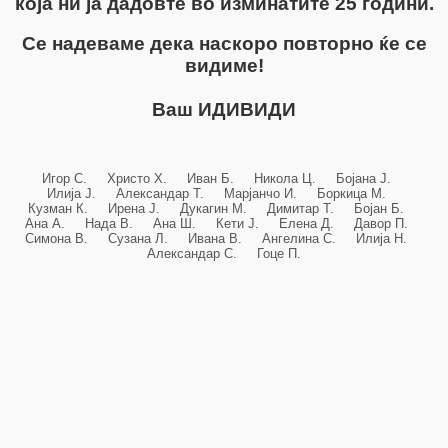
која ни ја дадовте во изминатите 25 години.
Се надеваме дека наскоро повторно ќе се
видиме!
Ваш ИДИВИДИ
Игор С. Христо Х. Иван Б. Никола Ц. Бојана Ј.
Илија Ј. Александар Т. Марјанчо И. Боркица М.
Кузман К. Ирена Ј. Дукагин М. Димитар Т. Бојан Б.
Ана А. Нада В. Ана Ш. Кети Ј. Елена Д. Давор П.
Симона В. Сузана Л. Ивана В. Ангелина С. Илија Н.
Александар С. Гоце П.