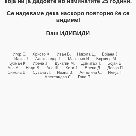
која ни ја дадовте во изминатите 25 години.
Се надеваме дека наскоро повторно ќе се
видиме!
Ваш ИДИВИДИ
Игор С. Христо Х. Иван Б. Никола Ц. Бојана Ј.
Илија Ј. Александар Т. Марјанчо И. Боркица М.
Кузман К. Ирена Ј. Дукагин М. Димитар Т. Бојан Б.
Ана А. Нада В. Ана Ш. Кети Ј. Елена Д. Давор П.
Симона В. Сузана Л. Ивана В. Ангелина С. Илија Н.
Александар С. Гоце П.