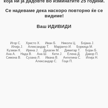
која ни ја дадовте во изминатите 25 години.
Се надеваме дека наскоро повторно ќе се
видиме!
Ваш ИДИВИДИ
Игор С. Христо Х. Иван Б. Никола Ц. Бојана Ј.
Илија Ј. Александар Т. Марјанчо И. Боркица М.
Кузман К. Ирена Ј. Дукагин М. Димитар Т. Бојан Б.
Ана А. Нада В. Ана Ш. Кети Ј. Елена Д. Давор П.
Симона В. Сузана Л. Ивана В. Ангелина С. Илија Н.
Александар С. Гоце П.