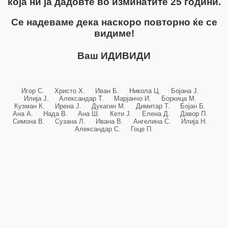
која ни ја дадовте во изминатите 25 години.
Се надеваме дека наскоро повторно ќе се
видиме!
Ваш ИДИВИДИ
Игор С. Христо Х. Иван Б. Никола Ц. Бојана Ј.
Илија Ј. Александар Т. Марјанчо И. Боркица М.
Кузман К. Ирена Ј. Дукагин М. Димитар Т. Бојан Б.
Ана А. Нада В. Ана Ш. Кети Ј. Елена Д. Давор П.
Симона В. Сузана Л. Ивана В. Ангелина С. Илија Н.
Александар С. Гоце П.