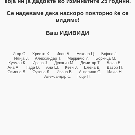
која ни ја дадовте во изминатите 25 години.
Се надеваме дека наскоро повторно ќе се
видиме!
Ваш ИДИВИДИ
Игор С. Христо Х. Иван Б. Никола Ц. Бојана Ј.
Илија Ј. Александар Т. Марјанчо И. Боркица М.
Кузман К. Ирена Ј. Дукагин М. Димитар Т. Бојан Б.
Ана А. Нада В. Ана Ш. Кети Ј. Елена Д. Давор П.
Симона В. Сузана Л. Ивана В. Ангелина С. Илија Н.
Александар С. Гоце П.