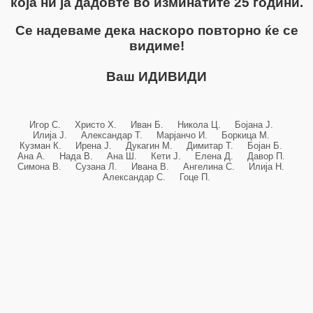
која ни ја дадовте во изминатите 25 години.
Се надеваме дека наскоро повторно ќе се
видиме!
Ваш ИДИВИДИ
Игор С. Христо Х. Иван Б. Никола Ц. Бојана Ј.
Илија Ј. Александар Т. Марјанчо И. Боркица М.
Кузман К. Ирена Ј. Дукагин М. Димитар Т. Бојан Б.
Ана А. Нада В. Ана Ш. Кети Ј. Елена Д. Давор П.
Симона В. Сузана Л. Ивана В. Ангелина С. Илија Н.
Александар С. Гоце П.