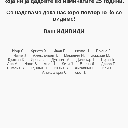
која ни ја дадовте во изминатите 25 години.
Се надеваме дека наскоро повторно ќе се
видиме!
Ваш ИДИВИДИ
Игор С. Христо Х. Иван Б. Никола Ц. Бојана Ј.
Илија Ј. Александар Т. Марјанчо И. Боркица М.
Кузман К. Ирена Ј. Дукагин М. Димитар Т. Бојан Б.
Ана А. Нада В. Ана Ш. Кети Ј. Елена Д. Давор П.
Симона В. Сузана Л. Ивана В. Ангелина С. Илија Н.
Александар С. Гоце П.