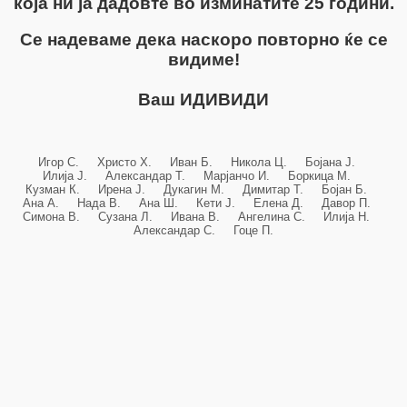
која ни ја дадовте во изминатите 25 години.
Се надеваме дека наскоро повторно ќе се
видиме!
Ваш ИДИВИДИ
Игор С. Христо Х. Иван Б. Никола Ц. Бојана Ј.
Илија Ј. Александар Т. Марјанчо И. Боркица М.
Кузман К. Ирена Ј. Дукагин М. Димитар Т. Бојан Б.
Ана А. Нада В. Ана Ш. Кети Ј. Елена Д. Давор П.
Симона В. Сузана Л. Ивана В. Ангелина С. Илија Н.
Александар С. Гоце П.