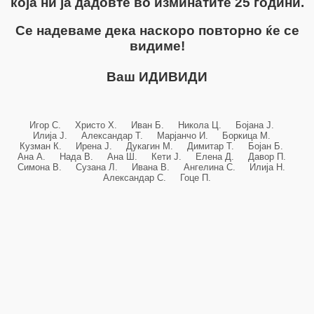
која ни ја дадовте во изминатите 25 години.
Се надеваме дека наскоро повторно ќе се
видиме!
Ваш ИДИВИДИ
Игор С. Христо Х. Иван Б. Никола Ц. Бојана Ј.
Илија Ј. Александар Т. Марјанчо И. Боркица М.
Кузман К. Ирена Ј. Дукагин М. Димитар Т. Бојан Б.
Ана А. Нада В. Ана Ш. Кети Ј. Елена Д. Давор П.
Симона В. Сузана Л. Ивана В. Ангелина С. Илија Н.
Александар С. Гоце П.