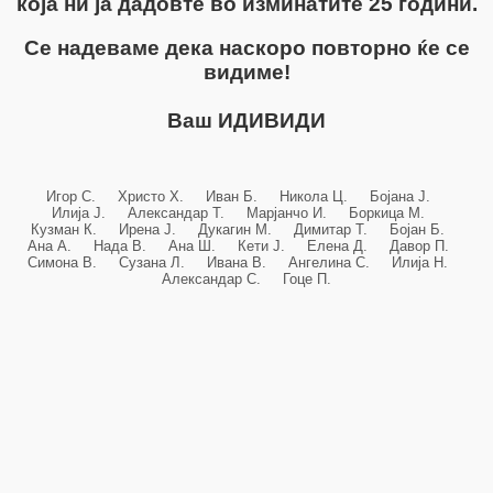
која ни ја дадовте во изминатите 25 години.
Се надеваме дека наскоро повторно ќе се
видиме!
Ваш ИДИВИДИ
Игор С. Христо Х. Иван Б. Никола Ц. Бојана Ј.
Илија Ј. Александар Т. Марјанчо И. Боркица М.
Кузман К. Ирена Ј. Дукагин М. Димитар Т. Бојан Б.
Ана А. Нада В. Ана Ш. Кети Ј. Елена Д. Давор П.
Симона В. Сузана Л. Ивана В. Ангелина С. Илија Н.
Александар С. Гоце П.