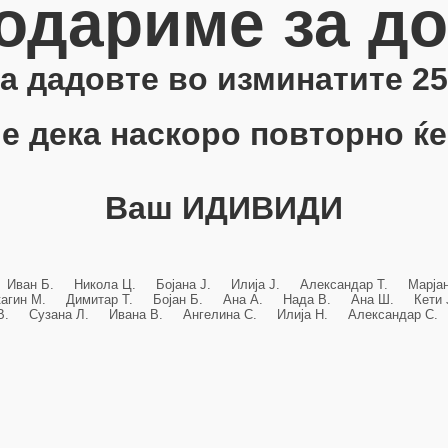
одариме за д
 ја дадовте во изминатите 25
е дека наскоро повторно ќе
Ваш ИДИВИДИ
 Иван Б. Никола Ц. Бојана Ј. Илија Ј. Александар Т. Марј
кагин М. Димитар Т. Бојан Б. Ана А. Нада В. Ана Ш. Кет
 В. Сузана Л. Ивана В. Ангелина С. Илија Н. Александар С. 