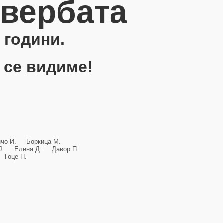
овербата
 години.
 се видиме!
анчо И. Боркица М.
и Ј. Елена Д. Давор П.
Гоце П.