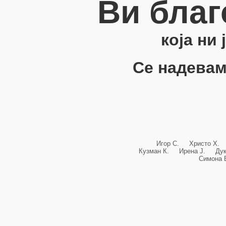
Ви благ
која ни
Се надевам
Игор С. Христо Х.
Кузман К. Ирена Ј. Ду
Симона