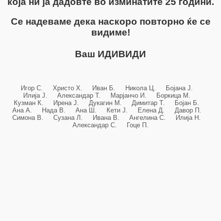
која ни ја дадовте во изминатите 25 години.
Се надеваме дека наскоро повторно ќе се
видиме!
Ваш ИДИВИДИ
Игор С. Христо Х. Иван Б. Никола Ц. Бојана Ј.
Илија Ј. Александар Т. Марјанчо И. Боркица М.
Кузман К. Ирена Ј. Дукагин М. Димитар Т. Бојан Б.
Ана А. Нада В. Ана Ш. Кети Ј. Елена Д. Давор П.
Симона В. Сузана Л. Ивана В. Ангелина С. Илија Н.
Александар С. Гоце П.