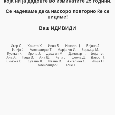
која ни ја дадовте во изминатите 25 години.
Се надеваме дека наскоро повторно ќе се
видиме!
Ваш ИДИВИДИ
Игор С. Христо Х. Иван Б. Никола Ц. Бојана Ј.
Илија Ј. Александар Т. Марјанчо И. Боркица М.
Кузман К. Ирена Ј. Дукагин М. Димитар Т. Бојан Б.
Ана А. Нада В. Ана Ш. Кети Ј. Елена Д. Давор П.
Симона В. Сузана Л. Ивана В. Ангелина С. Илија Н.
Александар С. Гоце П.