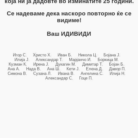
која ни ја дадовте во изминатите 25 години.
Се надеваме дека наскоро повторно ќе се
видиме!
Ваш ИДИВИДИ
Игор С. Христо Х. Иван Б. Никола Ц. Бојана Ј.
Илија Ј. Александар Т. Марјанчо И. Боркица М.
Кузман К. Ирена Ј. Дукагин М. Димитар Т. Бојан Б.
Ана А. Нада В. Ана Ш. Кети Ј. Елена Д. Давор П.
Симона В. Сузана Л. Ивана В. Ангелина С. Илија Н.
Александар С. Гоце П.