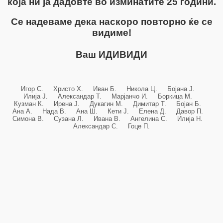
која ни ја дадовте во изминатите 25 години.
Се надеваме дека наскоро повторно ќе се
видиме!
Ваш ИДИВИДИ
Игор С. Христо Х. Иван Б. Никола Ц. Бојана Ј.
Илија Ј. Александар Т. Марјанчо И. Боркица М.
Кузман К. Ирена Ј. Дукагин М. Димитар Т. Бојан Б.
Ана А. Нада В. Ана Ш. Кети Ј. Елена Д. Давор П.
Симона В. Сузана Л. Ивана В. Ангелина С. Илија Н.
Александар С. Гоце П.