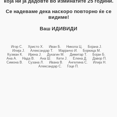
која ни ја дадовте во изминатите 25 години.
Се надеваме дека наскоро повторно ќе се
видиме!
Ваш ИДИВИДИ
Игор С. Христо Х. Иван Б. Никола Ц. Бојана Ј.
Илија Ј. Александар Т. Марјанчо И. Боркица М.
Кузман К. Ирена Ј. Дукагин М. Димитар Т. Бојан Б.
Ана А. Нада В. Ана Ш. Кети Ј. Елена Д. Давор П.
Симона В. Сузана Л. Ивана В. Ангелина С. Илија Н.
Александар С. Гоце П.