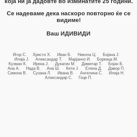
која ни ја дадовте во изминатите 25 години.
Се надеваме дека наскоро повторно ќе се
видиме!
Ваш ИДИВИДИ
Игор С. Христо Х. Иван Б. Никола Ц. Бојана Ј.
Илија Ј. Александар Т. Марјанчо И. Боркица М.
Кузман К. Ирена Ј. Дукагин М. Димитар Т. Бојан Б.
Ана А. Нада В. Ана Ш. Кети Ј. Елена Д. Давор П.
Симона В. Сузана Л. Ивана В. Ангелина С. Илија Н.
Александар С. Гоце П.