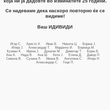
која ни ја дадовте во изминатите 25 години.
Се надеваме дека наскоро повторно ќе се
видиме!
Ваш ИДИВИДИ
Игор С. Христо Х. Иван Б. Никола Ц. Бојана Ј.
Илија Ј. Александар Т. Марјанчо И. Боркица М.
Кузман К. Ирена Ј. Дукагин М. Димитар Т. Бојан Б.
Ана А. Нада В. Ана Ш. Кети Ј. Елена Д. Давор П.
Симона В. Сузана Л. Ивана В. Ангелина С. Илија Н.
Александар С. Гоце П.