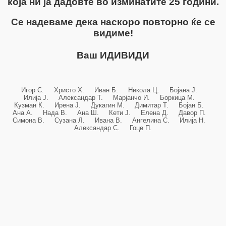
која ни ја дадовте во изминатите 25 години.
Се надеваме дека наскоро повторно ќе се
видиме!
Ваш ИДИВИДИ
Игор С. Христо Х. Иван Б. Никола Ц. Бојана Ј.
Илија Ј. Александар Т. Марјанчо И. Боркица М.
Кузман К. Ирена Ј. Дукагин М. Димитар Т. Бојан Б.
Ана А. Нада В. Ана Ш. Кети Ј. Елена Д. Давор П.
Симона В. Сузана Л. Ивана В. Ангелина С. Илија Н.
Александар С. Гоце П.