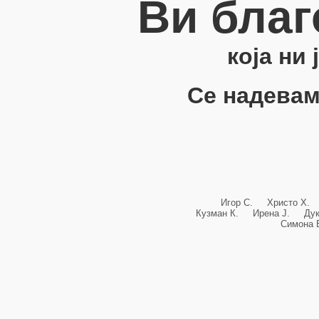
Ви благ
која ни
Се надевам
Игор С. Христо Х.
Кузман К. Ирена Ј. Ду
Симона