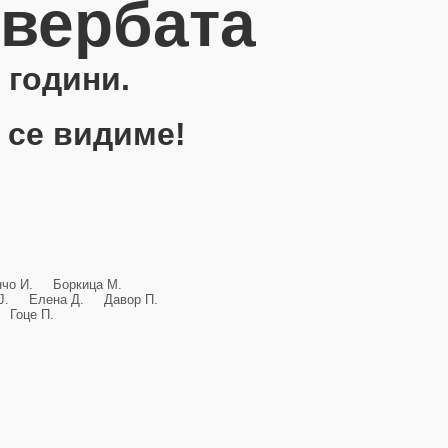
овербата
 години.
 се видиме!
анчо И. Боркица М.
и Ј. Елена Д. Давор П.
Гоце П.