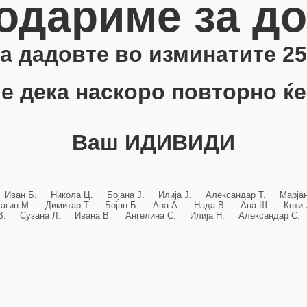
одариме за д
 ја дадовте во изминатите 25
е дека наскоро повторно ќе
Ваш ИДИВИДИ
 Иван Б. Никола Ц. Бојана Ј. Илија Ј. Александар Т. Марј
кагин М. Димитар Т. Бојан Б. Ана А. Нада В. Ана Ш. Кет
 В. Сузана Л. Ивана В. Ангелина С. Илија Н. Александар С. 