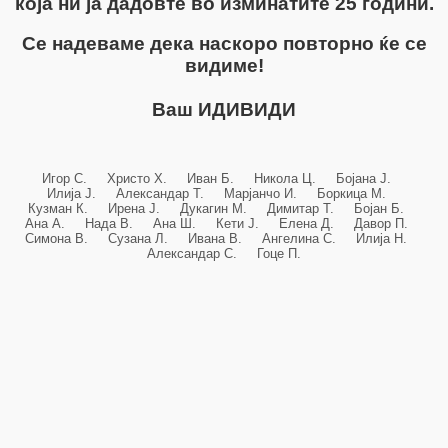
која ни ја дадовте во изминатите 25 години.
Се надеваме дека наскоро повторно ќе се
видиме!
Ваш ИДИВИДИ
Игор С. Христо Х. Иван Б. Никола Ц. Бојана Ј.
Илија Ј. Александар Т. Марјанчо И. Боркица М.
Кузман К. Ирена Ј. Дукагин М. Димитар Т. Бојан Б.
Ана А. Нада В. Ана Ш. Кети Ј. Елена Д. Давор П.
Симона В. Сузана Л. Ивана В. Ангелина С. Илија Н.
Александар С. Гоце П.