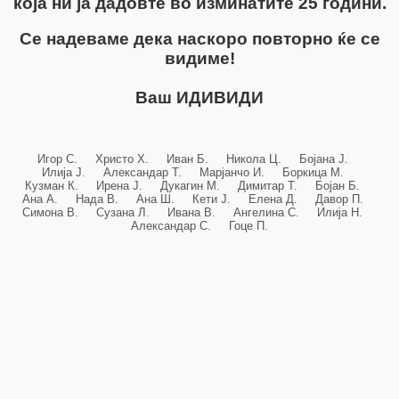
која ни ја дадовте во изминатите 25 години.
Се надеваме дека наскоро повторно ќе се
видиме!
Ваш ИДИВИДИ
Игор С. Христо Х. Иван Б. Никола Ц. Бојана Ј.
Илија Ј. Александар Т. Марјанчо И. Боркица М.
Кузман К. Ирена Ј. Дукагин М. Димитар Т. Бојан Б.
Ана А. Нада В. Ана Ш. Кети Ј. Елена Д. Давор П.
Симона В. Сузана Л. Ивана В. Ангелина С. Илија Н.
Александар С. Гоце П.