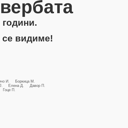
овербата
 години.
 се видиме!
анчо И. Боркица М.
и Ј. Елена Д. Давор П.
Гоце П.