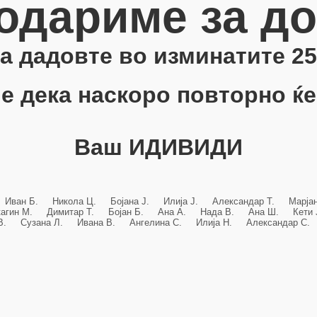
одариме за д
 ја дадовте во изминатите 25
е дека наскоро повторно ќе
Ваш ИДИВИДИ
 Иван Б. Никола Ц. Бојана Ј. Илија Ј. Александар Т. Марј
кагин М. Димитар Т. Бојан Б. Ана А. Нада В. Ана Ш. Кет
 В. Сузана Л. Ивана В. Ангелина С. Илија Н. Александар С. 