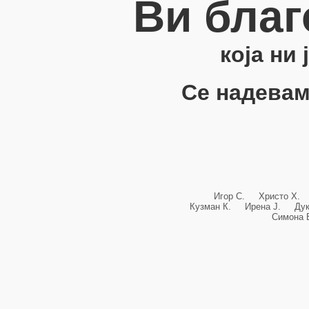
Ви благ
која ни
Се надевам
Игор С. Христо Х.
Кузман К. Ирена Ј. Ду
Симона