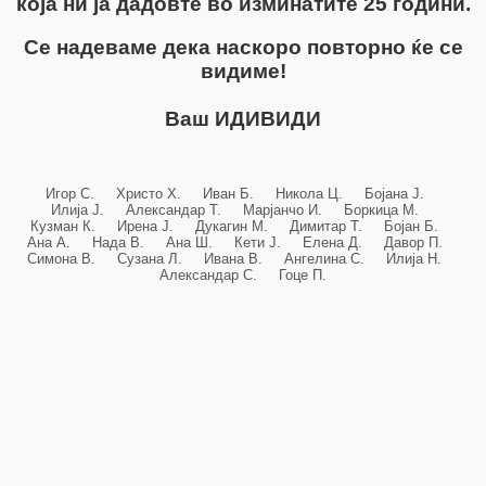
која ни ја дадовте во изминатите 25 години.
Се надеваме дека наскоро повторно ќе се
видиме!
Ваш ИДИВИДИ
Игор С. Христо Х. Иван Б. Никола Ц. Бојана Ј.
Илија Ј. Александар Т. Марјанчо И. Боркица М.
Кузман К. Ирена Ј. Дукагин М. Димитар Т. Бојан Б.
Ана А. Нада В. Ана Ш. Кети Ј. Елена Д. Давор П.
Симона В. Сузана Л. Ивана В. Ангелина С. Илија Н.
Александар С. Гоце П.