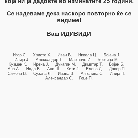
која ни ја дадовте во изминатите 25 години.
Се надеваме дека наскоро повторно ќе се
видиме!
Ваш ИДИВИДИ
Игор С. Христо Х. Иван Б. Никола Ц. Бојана Ј.
Илија Ј. Александар Т. Марјанчо И. Боркица М.
Кузман К. Ирена Ј. Дукагин М. Димитар Т. Бојан Б.
Ана А. Нада В. Ана Ш. Кети Ј. Елена Д. Давор П.
Симона В. Сузана Л. Ивана В. Ангелина С. Илија Н.
Александар С. Гоце П.