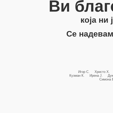
Ви благ
која ни
Се надевам
Игор С. Христо Х.
Кузман К. Ирена Ј. Ду
Симона