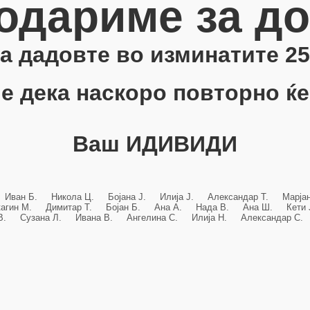
одариме за д
 ја дадовте во изминатите 25
е дека наскоро повторно ќе
Ваш ИДИВИДИ
 Иван Б. Никола Ц. Бојана Ј. Илија Ј. Александар Т. Марј
кагин М. Димитар Т. Бојан Б. Ана А. Нада В. Ана Ш. Кет
 В. Сузана Л. Ивана В. Ангелина С. Илија Н. Александар С. 