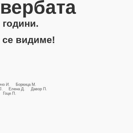
овербата
 години.
 се видиме!
анчо И. Боркица М.
и Ј. Елена Д. Давор П.
Гоце П.