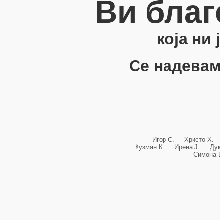
Ви благ
која ни
Се надевам
Игор С. Христо Х.
Кузман К. Ирена Ј. Ду
Симона