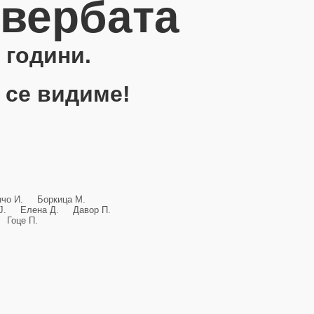
овербата
 години.
 се видиме!
анчо И. Боркица М.
и Ј. Елена Д. Давор П.
Гоце П.