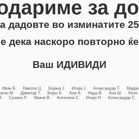
одариме за д
 ја дадовте во изминатите 25
е дека наскоро повторно ќе
Ваш ИДИВИДИ
 Иван Б. Никола Ц. Бојана Ј. Илија Ј. Александар Т. Марј
кагин М. Димитар Т. Бојан Б. Ана А. Нада В. Ана Ш. Кет
 В. Сузана Л. Ивана В. Ангелина С. Илија Н. Александар С. 