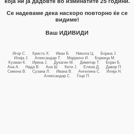
која ни ја дадовте во изминатите 25 години.
Се надеваме дека наскоро повторно ќе се
видиме!
Ваш ИДИВИДИ
Игор С. Христо Х. Иван Б. Никола Ц. Бојана Ј.
Илија Ј. Александар Т. Марјанчо И. Боркица М.
Кузман К. Ирена Ј. Дукагин М. Димитар Т. Бојан Б.
Ана А. Нада В. Ана Ш. Кети Ј. Елена Д. Давор П.
Симона В. Сузана Л. Ивана В. Ангелина С. Илија Н.
Александар С. Гоце П.