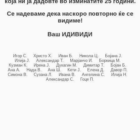
која ни ја дадовте во изминатите 25 години.
Се надеваме дека наскоро повторно ќе се
видиме!
Ваш ИДИВИДИ
Игор С. Христо Х. Иван Б. Никола Ц. Бојана Ј.
Илија Ј. Александар Т. Марјанчо И. Боркица М.
Кузман К. Ирена Ј. Дукагин М. Димитар Т. Бојан Б.
Ана А. Нада В. Ана Ш. Кети Ј. Елена Д. Давор П.
Симона В. Сузана Л. Ивана В. Ангелина С. Илија Н.
Александар С. Гоце П.