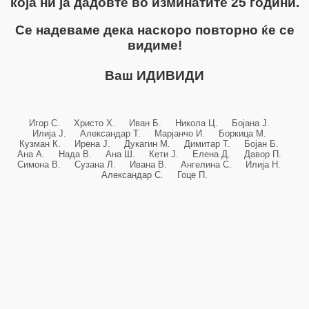
која ни ја дадовте во изминатите 25 години.
Се надеваме дека наскоро повторно ќе се
видиме!
Ваш ИДИВИДИ
Игор С. Христо Х. Иван Б. Никола Ц. Бојана Ј.
Илија Ј. Александар Т. Марјанчо И. Боркица М.
Кузман К. Ирена Ј. Дукагин М. Димитар Т. Бојан Б.
Ана А. Нада В. Ана Ш. Кети Ј. Елена Д. Давор П.
Симона В. Сузана Л. Ивана В. Ангелина С. Илија Н.
Александар С. Гоце П.