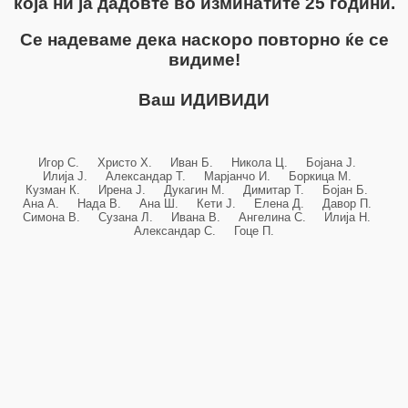
која ни ја дадовте во изминатите 25 години.
Се надеваме дека наскоро повторно ќе се
видиме!
Ваш ИДИВИДИ
Игор С. Христо Х. Иван Б. Никола Ц. Бојана Ј.
Илија Ј. Александар Т. Марјанчо И. Боркица М.
Кузман К. Ирена Ј. Дукагин М. Димитар Т. Бојан Б.
Ана А. Нада В. Ана Ш. Кети Ј. Елена Д. Давор П.
Симона В. Сузана Л. Ивана В. Ангелина С. Илија Н.
Александар С. Гоце П.