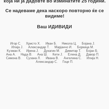
која ни ја дадовте во изминатите 25 години.
Се надеваме дека наскоро повторно ќе се
видиме!
Ваш ИДИВИДИ
Игор С. Христо Х. Иван Б. Никола Ц. Бојана Ј.
Илија Ј. Александар Т. Марјанчо И. Боркица М.
Кузман К. Ирена Ј. Дукагин М. Димитар Т. Бојан Б.
Ана А. Нада В. Ана Ш. Кети Ј. Елена Д. Давор П.
Симона В. Сузана Л. Ивана В. Ангелина С. Илија Н.
Александар С. Гоце П.