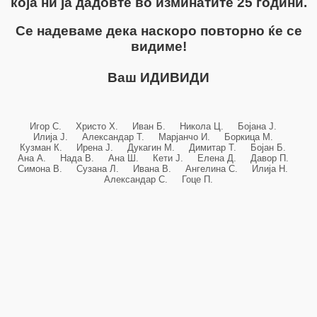
која ни ја дадовте во изминатите 25 години.
Се надеваме дека наскоро повторно ќе се
видиме!
Ваш ИДИВИДИ
Игор С. Христо Х. Иван Б. Никола Ц. Бојана Ј.
Илија Ј. Александар Т. Марјанчо И. Боркица М.
Кузман К. Ирена Ј. Дукагин М. Димитар Т. Бојан Б.
Ана А. Нада В. Ана Ш. Кети Ј. Елена Д. Давор П.
Симона В. Сузана Л. Ивана В. Ангелина С. Илија Н.
Александар С. Гоце П.