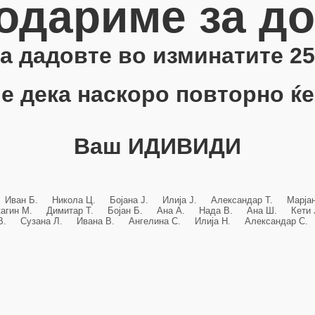
одариме за д
 ја дадовте во изминатите 25
е дека наскоро повторно ќе
Ваш ИДИВИДИ
 Иван Б. Никола Ц. Бојана Ј. Илија Ј. Александар Т. Марј
кагин М. Димитар Т. Бојан Б. Ана А. Нада В. Ана Ш. Кет
 В. Сузана Л. Ивана В. Ангелина С. Илија Н. Александар С. 