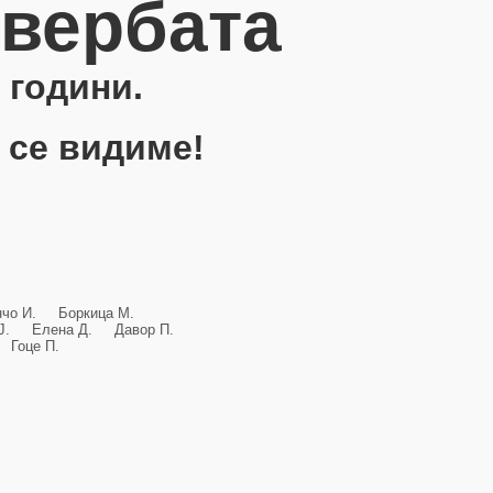
овербата
 години.
 се видиме!
анчо И. Боркица М.
и Ј. Елена Д. Давор П.
Гоце П.