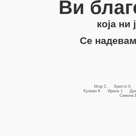
Ви благ
која ни
Се надевам
Игор С. Христо Х.
Кузман К. Ирена Ј. Ду
Симона