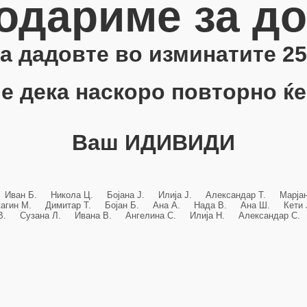
одариме за д
 ја дадовте во изминатите 25
е дека наскоро повторно ќе
Ваш ИДИВИДИ
 Иван Б. Никола Ц. Бојана Ј. Илија Ј. Александар Т. Марј
кагин М. Димитар Т. Бојан Б. Ана А. Нада В. Ана Ш. Кет
 В. Сузана Л. Ивана В. Ангелина С. Илија Н. Александар С. 