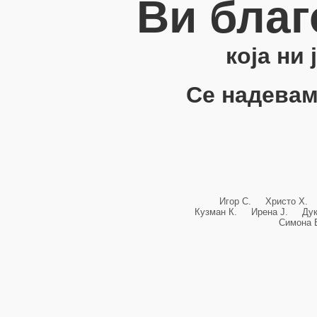
Ви благ
која ни
Се надевам
Игор С. Христо Х.
Кузман К. Ирена Ј. Ду
Симона