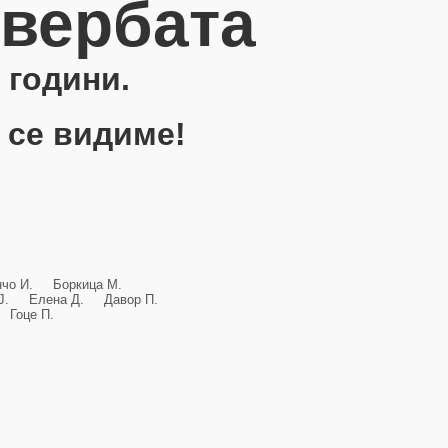
овербата
 години.
 се видиме!
анчо И. Боркица М.
и Ј. Елена Д. Давор П.
Гоце П.