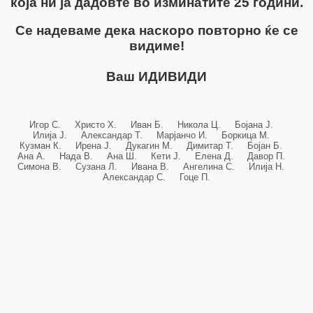
која ни ја дадовте во изминатите 25 години.
Се надеваме дека наскоро повторно ќе се
видиме!
Ваш ИДИВИДИ
Игор С. Христо Х. Иван Б. Никола Ц. Бојана Ј.
Илија Ј. Александар Т. Марјанчо И. Боркица М.
Кузман К. Ирена Ј. Дукагин М. Димитар Т. Бојан Б.
Ана А. Нада В. Ана Ш. Кети Ј. Елена Д. Давор П.
Симона В. Сузана Л. Ивана В. Ангелина С. Илија Н.
Александар С. Гоце П.