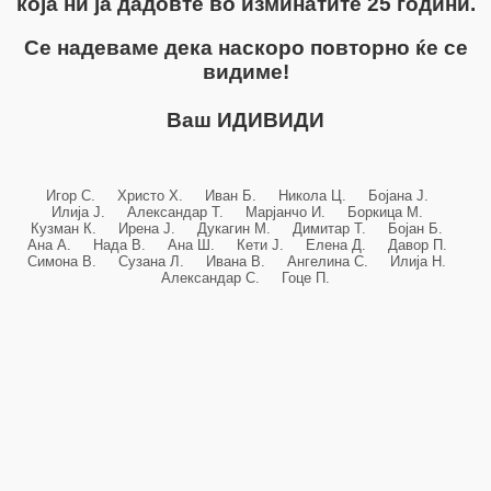
која ни ја дадовте во изминатите 25 години.
Се надеваме дека наскоро повторно ќе се
видиме!
Ваш ИДИВИДИ
Игор С. Христо Х. Иван Б. Никола Ц. Бојана Ј.
Илија Ј. Александар Т. Марјанчо И. Боркица М.
Кузман К. Ирена Ј. Дукагин М. Димитар Т. Бојан Б.
Ана А. Нада В. Ана Ш. Кети Ј. Елена Д. Давор П.
Симона В. Сузана Л. Ивана В. Ангелина С. Илија Н.
Александар С. Гоце П.