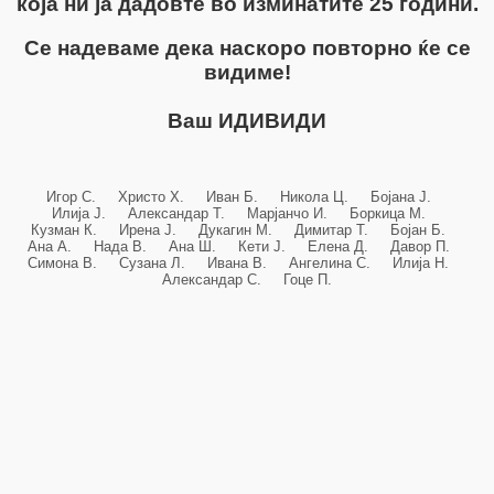
која ни ја дадовте во изминатите 25 години.
Се надеваме дека наскоро повторно ќе се
видиме!
Ваш ИДИВИДИ
Игор С. Христо Х. Иван Б. Никола Ц. Бојана Ј.
Илија Ј. Александар Т. Марјанчо И. Боркица М.
Кузман К. Ирена Ј. Дукагин М. Димитар Т. Бојан Б.
Ана А. Нада В. Ана Ш. Кети Ј. Елена Д. Давор П.
Симона В. Сузана Л. Ивана В. Ангелина С. Илија Н.
Александар С. Гоце П.