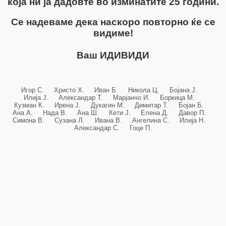
која ни ја дадовте во изминатите 25 години.
Се надеваме дека наскоро повторно ќе се
видиме!
Ваш ИДИВИДИ
Игор С. Христо Х. Иван Б. Никола Ц. Бојана Ј.
Илија Ј. Александар Т. Марјанчо И. Боркица М.
Кузман К. Ирена Ј. Дукагин М. Димитар Т. Бојан Б.
Ана А. Нада В. Ана Ш. Кети Ј. Елена Д. Давор П.
Симона В. Сузана Л. Ивана В. Ангелина С. Илија Н.
Александар С. Гоце П.