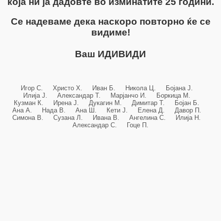
која ни ја дадовте во изминатите 25 години.
Се надеваме дека наскоро повторно ќе се
видиме!
Ваш ИДИВИДИ
Игор С. Христо Х. Иван Б. Никола Ц. Бојана Ј.
Илија Ј. Александар Т. Марјанчо И. Боркица М.
Кузман К. Ирена Ј. Дукагин М. Димитар Т. Бојан Б.
Ана А. Нада В. Ана Ш. Кети Ј. Елена Д. Давор П.
Симона В. Сузана Л. Ивана В. Ангелина С. Илија Н.
Александар С. Гоце П.