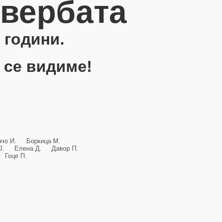
овербата
 години.
 се видиме!
анчо И. Боркица М.
и Ј. Елена Д. Давор П.
Гоце П.