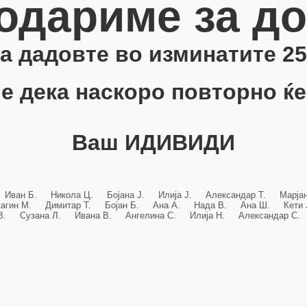
одариме за д
 ја дадовте во изминатите 25
е дека наскоро повторно ќе
Ваш ИДИВИДИ
 Иван Б. Никола Ц. Бојана Ј. Илија Ј. Александар Т. Марј
кагин М. Димитар Т. Бојан Б. Ана А. Нада В. Ана Ш. Кет
 В. Сузана Л. Ивана В. Ангелина С. Илија Н. Александар С. 