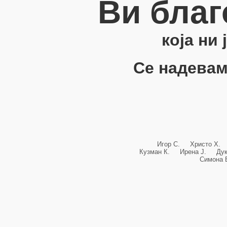
Ви благ
која ни
Се надевам
Игор С. Христо Х.
Кузман К. Ирена Ј. Ду
Симона