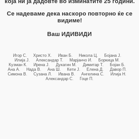
која ни ја дадовте во изминатите 25 години.
Се надеваме дека наскоро повторно ќе се
видиме!
Ваш ИДИВИДИ
Игор С. Христо Х. Иван Б. Никола Ц. Бојана Ј.
Илија Ј. Александар Т. Марјанчо И. Боркица М.
Кузман К. Ирена Ј. Дукагин М. Димитар Т. Бојан Б.
Ана А. Нада В. Ана Ш. Кети Ј. Елена Д. Давор П.
Симона В. Сузана Л. Ивана В. Ангелина С. Илија Н.
Александар С. Гоце П.