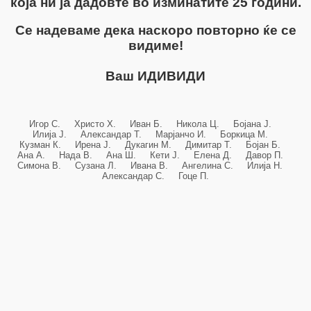
која ни ја дадовте во изминатите 25 години.
Се надеваме дека наскоро повторно ќе се
видиме!
Ваш ИДИВИДИ
Игор С. Христо Х. Иван Б. Никола Ц. Бојана Ј.
Илија Ј. Александар Т. Марјанчо И. Боркица М.
Кузман К. Ирена Ј. Дукагин М. Димитар Т. Бојан Б.
Ана А. Нада В. Ана Ш. Кети Ј. Елена Д. Давор П.
Симона В. Сузана Л. Ивана В. Ангелина С. Илија Н.
Александар С. Гоце П.