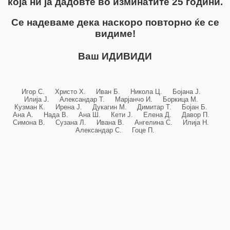
која ни ја дадовте во изминатите 25 години.
Се надеваме дека наскоро повторно ќе се
видиме!
Ваш ИДИВИДИ
Игор С. Христо Х. Иван Б. Никола Ц. Бојана Ј.
Илија Ј. Александар Т. Марјанчо И. Боркица М.
Кузман К. Ирена Ј. Дукагин М. Димитар Т. Бојан Б.
Ана А. Нада В. Ана Ш. Кети Ј. Елена Д. Давор П.
Симона В. Сузана Л. Ивана В. Ангелина С. Илија Н.
Александар С. Гоце П.