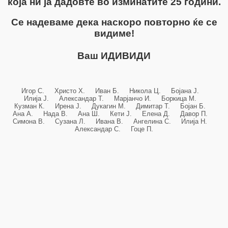
која ни ја дадовте во изминатите 25 години.
Се надеваме дека наскоро повторно ќе се
видиме!
Ваш ИДИВИДИ
Игор С. Христо Х. Иван Б. Никола Ц. Бојана Ј.
Илија Ј. Александар Т. Марјанчо И. Боркица М.
Кузман К. Ирена Ј. Дукагин М. Димитар Т. Бојан Б.
Ана А. Нада В. Ана Ш. Кети Ј. Елена Д. Давор П.
Симона В. Сузана Л. Ивана В. Ангелина С. Илија Н.
Александар С. Гоце П.