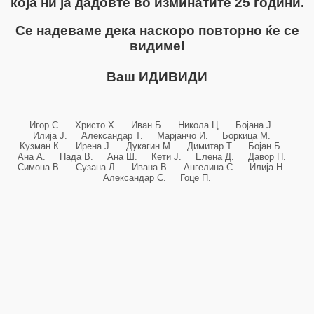
која ни ја дадовте во изминатите 25 години.
Се надеваме дека наскоро повторно ќе се
видиме!
Ваш ИДИВИДИ
Игор С. Христо Х. Иван Б. Никола Ц. Бојана Ј.
Илија Ј. Александар Т. Марјанчо И. Боркица М.
Кузман К. Ирена Ј. Дукагин М. Димитар Т. Бојан Б.
Ана А. Нада В. Ана Ш. Кети Ј. Елена Д. Давор П.
Симона В. Сузана Л. Ивана В. Ангелина С. Илија Н.
Александар С. Гоце П.