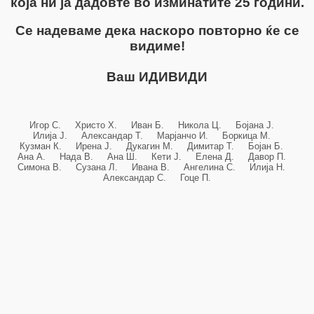
која ни ја дадовте во изминатите 25 години.
Се надеваме дека наскоро повторно ќе се
видиме!
Ваш ИДИВИДИ
Игор С. Христо Х. Иван Б. Никола Ц. Бојана Ј.
Илија Ј. Александар Т. Марјанчо И. Боркица М.
Кузман К. Ирена Ј. Дукагин М. Димитар Т. Бојан Б.
Ана А. Нада В. Ана Ш. Кети Ј. Елена Д. Давор П.
Симона В. Сузана Л. Ивана В. Ангелина С. Илија Н.
Александар С. Гоце П.